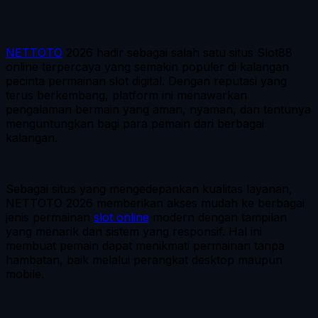
NETTOTO
2026 hadir sebagai salah satu situs Slot88
online terpercaya yang semakin populer di kalangan
pecinta permainan slot digital. Dengan reputasi yang
terus berkembang, platform ini menawarkan
pengalaman bermain yang aman, nyaman, dan tentunya
menguntungkan bagi para pemain dari berbagai
kalangan.
Sebagai situs yang mengedepankan kualitas layanan,
NETTOTO 2026 memberikan akses mudah ke berbagai
jenis permainan
slot online
modern dengan tampilan
yang menarik dan sistem yang responsif. Hal ini
membuat pemain dapat menikmati permainan tanpa
hambatan, baik melalui perangkat desktop maupun
mobile.