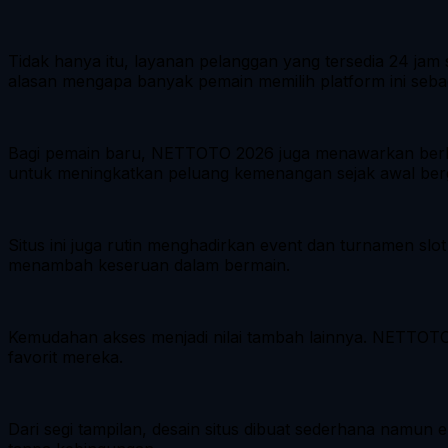
Tidak hanya itu, layanan pelanggan yang tersedia 24 jam
alasan mengapa banyak pemain memilih platform ini seba
Bagi pemain baru, NETTOTO 2026 juga menawarkan berba
untuk meningkatkan peluang kemenangan sejak awal ber
Situs ini juga rutin menghadirkan event dan turnamen s
menambah keseruan dalam bermain.
Kemudahan akses menjadi nilai tambah lainnya. NETTOTO 
favorit mereka.
Dari segi tampilan, desain situs dibuat sederhana nam