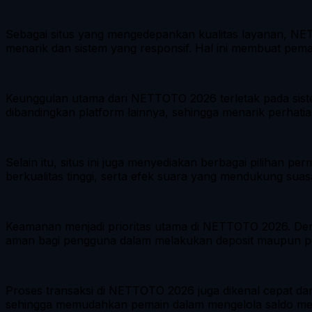
Sebagai situs yang mengedepankan kualitas layanan, N
menarik dan sistem yang responsif. Hal ini membuat pem
Keunggulan utama dari NETTOTO 2026 terletak pada sistem 
dibandingkan platform lainnya, sehingga menarik perhatia
Selain itu, situs ini juga menyediakan berbagai pilihan pe
berkualitas tinggi, serta efek suara yang mendukung suasa
Keamanan menjadi prioritas utama di NETTOTO 2026. Denga
aman bagi pengguna dalam melakukan deposit maupun p
Proses transaksi di NETTOTO 2026 juga dikenal cepat dan 
sehingga memudahkan pemain dalam mengelola saldo me