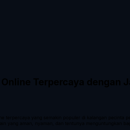
Online Terpercaya dengan J
ine terpercaya yang semakin populer di kalangan pecinta pe
in yang aman, nyaman, dan tentunya menguntungkan bagi 