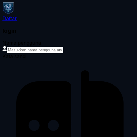
Daftar
login
Nama pengguna
Kata sandi